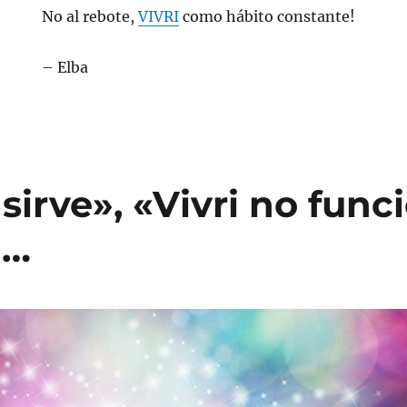
No al rebote,
VIVRI
como hábito constante!
– Elba
 sirve», «Vivri no func
n…