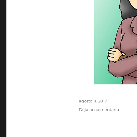
Publicado
agosto 11, 2017
el
en
Deja un comentario
Vivri
es
una
Estafa: