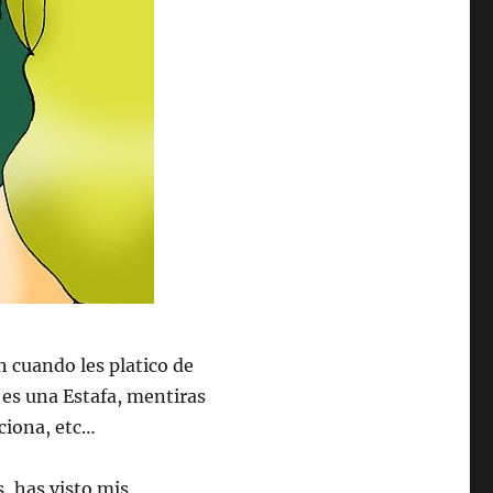
 cuando les platico de
 es una Estafa, mentiras
nciona, etc…
, has visto mis