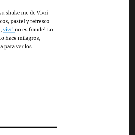
su shake me de Vivri
os, pastel y refresco
o,
vivri
no es fraude! Lo
to hace milagros,
a para ver los