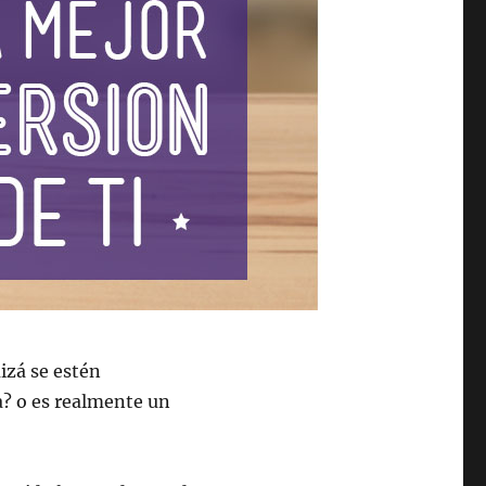
uizá se estén
a? o es realmente un