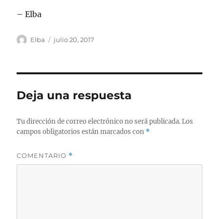
– Elba
Autor
Publicado
Elba
julio 20, 2017
el
Deja una respuesta
Tu dirección de correo electrónico no será publicada.
Los
campos obligatorios están marcados con
*
COMENTARIO
*