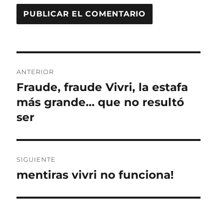
Navegación
ANTERIOR
de
Fraude, fraude Vivri, la estafa
Entrada
anterior:
más grande… que no resultó
entradas
ser
SIGUIENTE
mentiras vivri no funciona!
Entrada
siguiente: